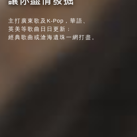
主打廣東歌及
K-Pop
，華語、
英美等歌曲日日更新﹔
經典歌曲或滄海遺珠一網打盡。