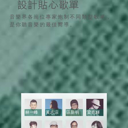
音樂界各崗位專家炮制不同類型歌單，
是你聽音樂的最佳嚮導。
林一峰
黃志淙
區新明
梁兆輝