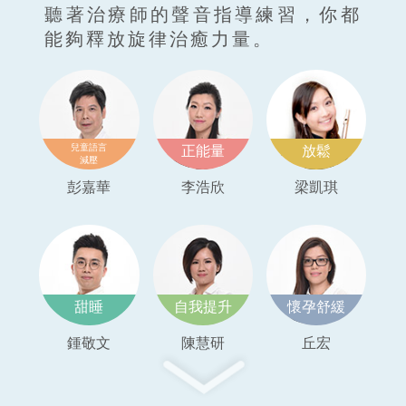
聽著治療師的聲音指導練習，你都
能夠釋放旋律治癒力量。
兒童語言
正能量
放鬆
減壓
彭嘉華
李浩欣
梁凱琪
甜睡
自我提升
懷孕舒緩
鍾敬文
陳慧研
丘宏