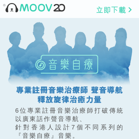
6位專業註冊音樂治療師打破傳統
以廣東話作聲音導航、
針對香港人設計7個不同系列的
『音樂自療』音樂。