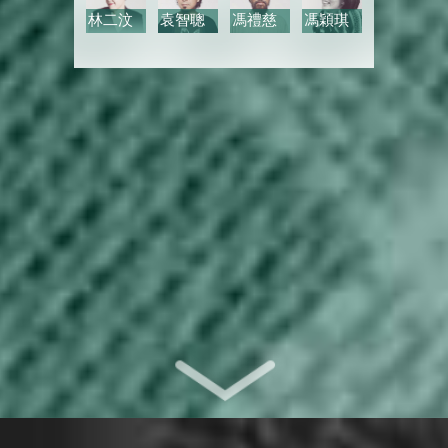
林二汶
袁智聰
馮禮慈
馮穎琪