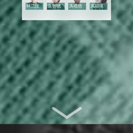
林二汶
袁智聰
馮禮慈
馮穎琪