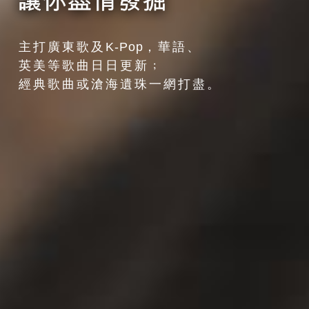
主打廣東歌及
K-Pop
，華語、
英美等歌曲日日更新﹔
經典歌曲或滄海遺珠一網打盡。