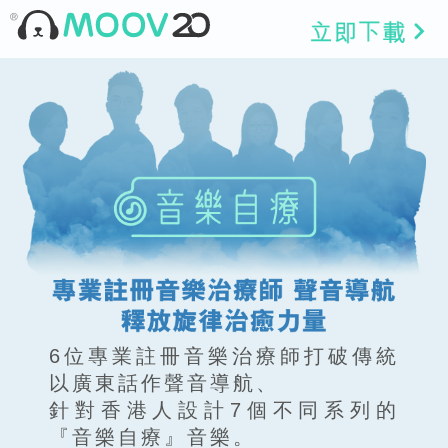
6位專業註冊音樂治療師打破傳統
以廣東話作聲音導航、
針對香港人設計7個不同系列的
『音樂自療』音樂。