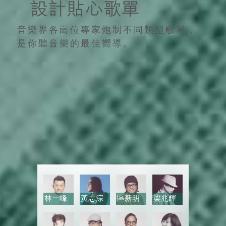
音樂界各崗位專家炮制不同類型歌單，
是你聽音樂的最佳嚮導。
林一峰
黃志淙
區新明
梁兆輝