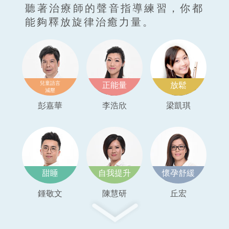
聽著治療師的聲音指導練習，你都
能夠釋放旋律治癒力量。
兒童語言
正能量
放鬆
減壓
彭嘉華
李浩欣
梁凱琪
甜睡
自我提升
懷孕舒緩
鍾敬文
陳慧研
丘宏