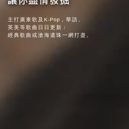
主打廣東歌及
K-Pop
，華語、
英美等歌曲日日更新﹔
經典歌曲或滄海遺珠一網打盡。