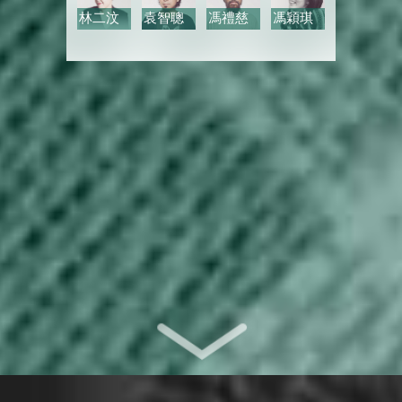
林二汶
袁智聰
馮禮慈
馮穎琪