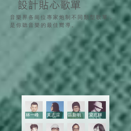
音樂界各崗位專家炮制不同類型歌單，
是你聽音樂的最佳嚮導。
林一峰
黃志淙
區新明
梁兆輝