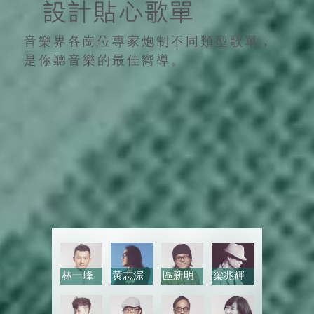
音樂界各崗位專家炮制不同類型歌單，
是你聽音樂的最佳嚮導。
林一峰
黃志淙
區新明
梁兆輝