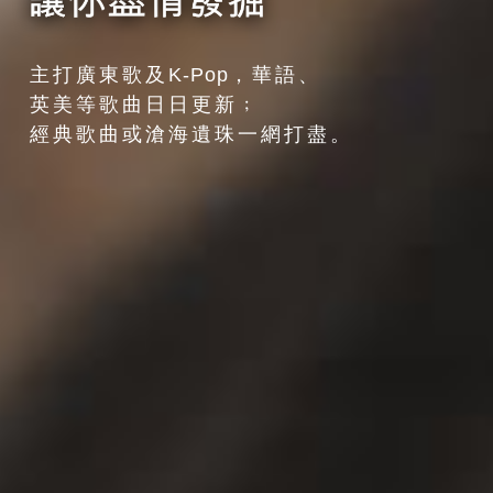
主打廣東歌及
K-Pop
，華語、
英美等歌曲日日更新﹔
經典歌曲或滄海遺珠一網打盡。