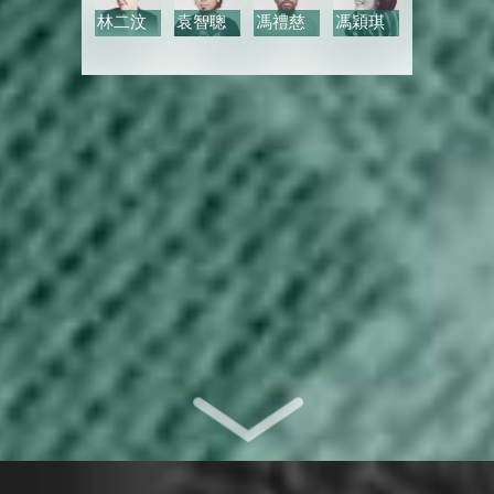
林二汶
袁智聰
馮禮慈
馮穎琪