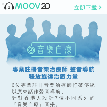
6位專業註冊音樂治療師打破傳統
以廣東話作聲音導航、
針對香港人設計7個不同系列的
『音樂自療』音樂。