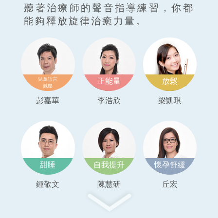
聽著治療師的聲音指導練習，你都
能夠釋放旋律治癒力量。
兒童語言
正能量
放鬆
減壓
彭嘉華
李浩欣
梁凱琪
甜睡
自我提升
懷孕舒緩
鍾敬文
陳慧研
丘宏