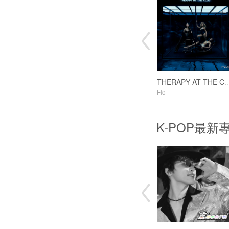
THERAPY AT T
Flo
K-POP最新