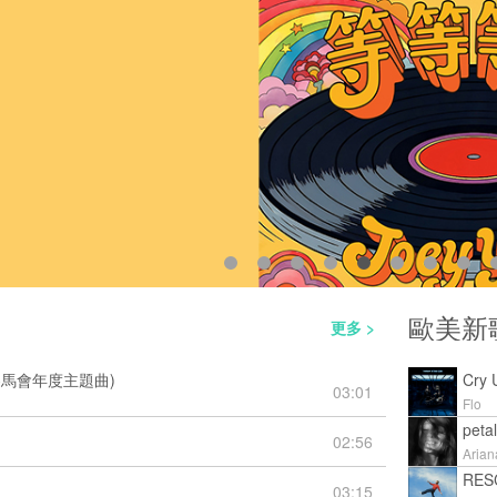
歐美新
更多 >
賽馬會年度主題曲)
Cry 
03:01
Flo
petal
02:56
Arian
RES
03:15