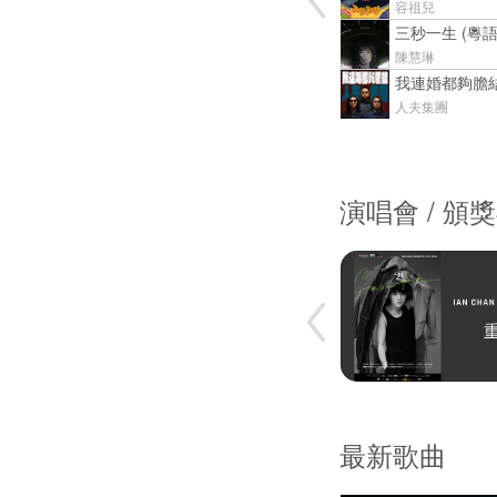
容祖兒
三秒一生 (粵語
陳慧琳
我連婚都夠膽
人夫集團
演唱會 / 頒
最新歌曲