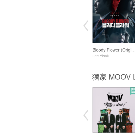
Bloody Flower (Original Soundt
Lee Yisak
獨家 MOOV L