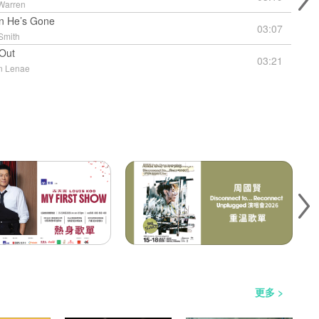
Warren
 He’s Gone
03:07
Smith
 Out
03:21
n Lenae
更多 >