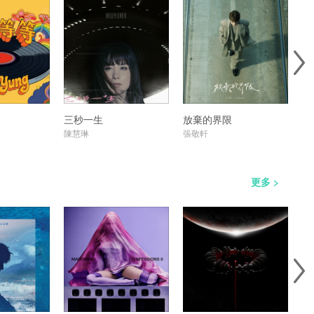
三秒一生
放棄的界限
靈
陳慧琳
張敬軒
張
更多 >