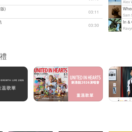
Alex 
版)
When
03:11
Sam 
結
In &
03:30
Ravy
獎禮