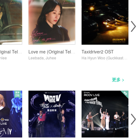
Love me (Original Television Soundtrack) Pt. 3
Love me (Original Television Soundtrack) Pt. 1
Taxidriver2 OST
nlee
Leebada, Juhee
Ha Hyun Woo (Guckkasten)
Var
更多 >