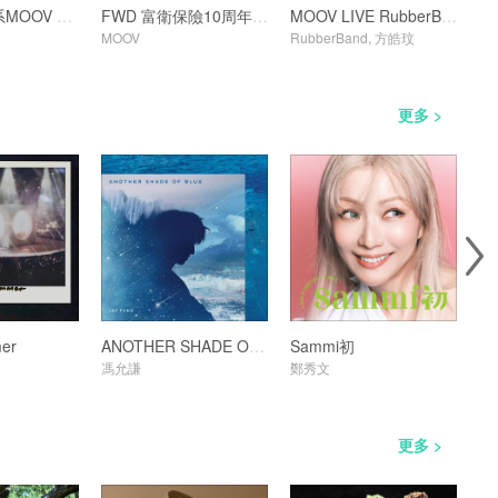
網上行夢想系MOOV LIVE JEREMY
FWD 富衛保險10周年呈獻：MOOV LIVE TYSON YOSHI x GARETH.T 重溫歌單
MOOV LIVE RubberBand x Charmaine Fong
MOOV
RubberBand, 方皓玟
Dea
更多 >
er
ANOTHER SHADE OF BLUE
Sammi初
馮允謙
鄭秀文
Xi
更多 >