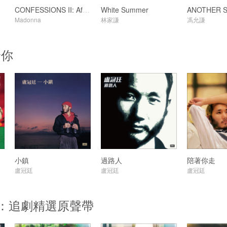
CONFESSIONS II: Afterhours Edition
White Summer
Madonna
林家謙
馮允謙
給你
小鎮
過路人
陪著你走
盧冠廷
盧冠廷
盧冠廷
ents：追劇精選原聲帶