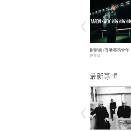
衝衝衝 (香港
郭富城
最新專輯