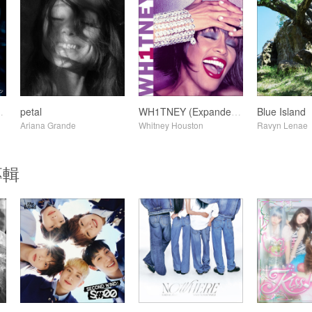
HE CLUB
petal
WH1TNEY (Expanded Edition)
Blue Island
Ariana Grande
Whitney Houston
Ravyn Lenae
專輯