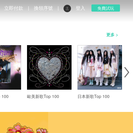
立即付款
|
換領序號
|
登入
免費試玩
更多 >
100
歐美新歌Top 100
日本新歌Top 100