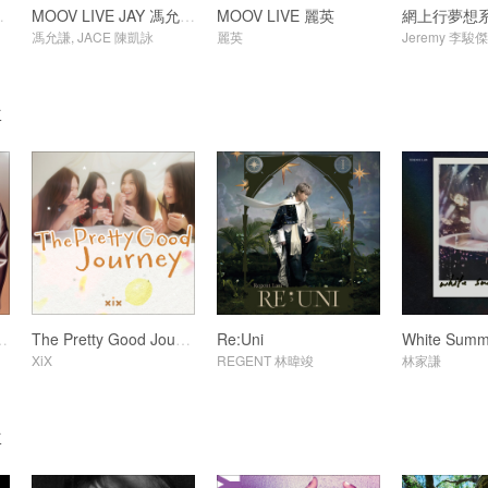
 GARETH.T
MOOV LIVE JAY 馮允謙 x JACE 陳凱詠
MOOV LIVE 麗英
馮允謙, JACE 陳凱詠
麗英
Jeremy 李駿傑
輯
ibes in Summer 2026
The Pretty Good Journey
Re:Uni
White Summ
XiX
REGENT 林暐竣
林家謙
輯