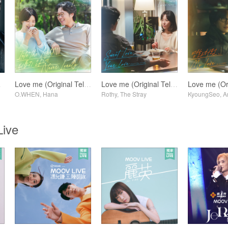
rack)
Love me (Original Television Soundtrack) Pt. 4
Love me (Original Television Soundtrack) Pt. 2
O.WHEN, Hana
Rothy, The Stray
KyoungSeo, A
ive