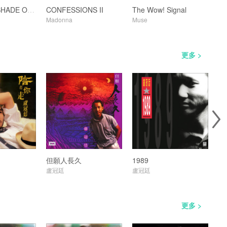
ANOTHER SHADE OF BLUE
CONFESSIONS II
The Wow! Signal
Fi
Madonna
Muse
林
更多 >
但願人長久
1989
願
盧冠廷
盧冠廷
盧
更多 >