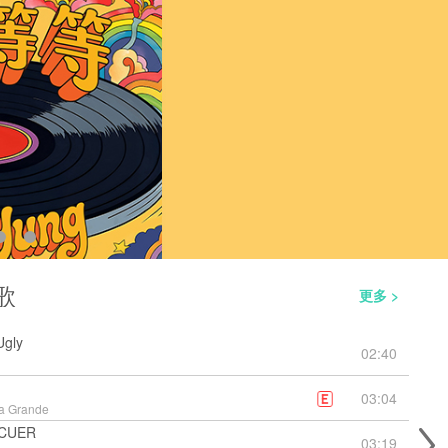
歌
更多 >
Ugly
02:40
03:04
a Grande
CUER
03:19