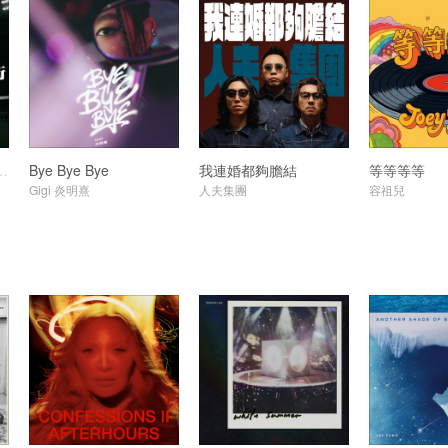
賽馬會年度主題曲)
Bye Bye Bye
我連婚都夠膽結
等等等等
Gigi 炎明熹
人夫集團
容祖兒