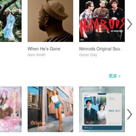
When He’s Gone
Nimrods Original Soundtrack
Mu
Sam Smith
Green Day
Cha
更多 >