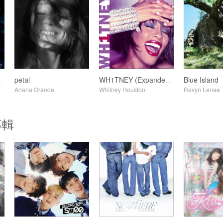
HE CLUB
petal
WH1TNEY (Expanded Edition)
Blue Island
Ariana Grande
Whitney Houston
Ravyn Lenae
專輯