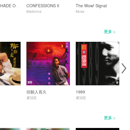
ANOTHER SHADE OF BLUE
CONFESSIONS II
The Wow! Signal
Fi
Madonna
Muse
林
更多 >
但願人長久
1989
願
盧冠廷
盧冠廷
盧
更多 >