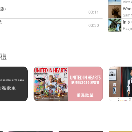
Alex 
版)
When
03:11
Sam 
結
In &
03:30
Ravy
獎禮