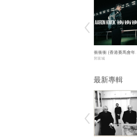
衝衝衝 (香港
郭富城
最新專輯