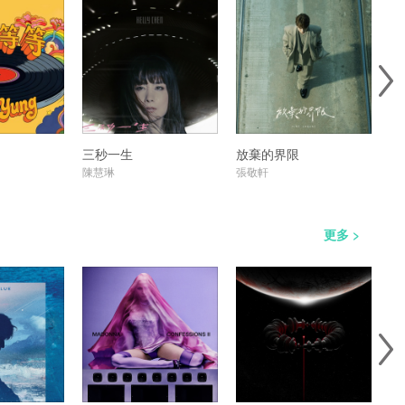
三秒一生
放棄的界限
靈
陳慧琳
張敬軒
張
更多 >