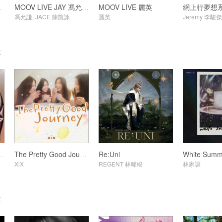
 GARETH.T
MOOV LIVE JAY 馮允謙 x JACE 陳凱詠
MOOV LIVE 麗英
馮允謙, JACE 陳凱詠
麗英
Jeremy 李駿傑
輯
ibes in Summer 2026
The Pretty Good Journey
Re:Uni
White Summ
XiX
REGENT 林暐竣
林家謙
輯