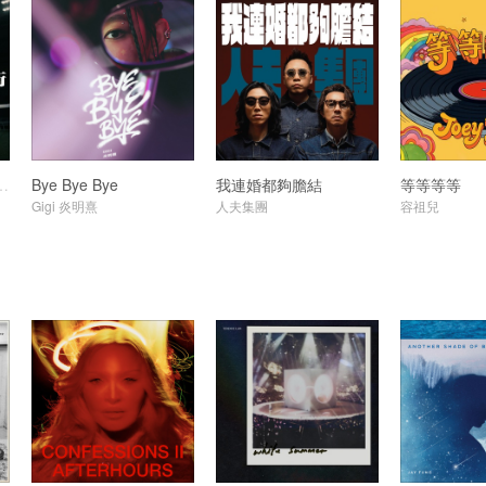
賽馬會年度主題曲)
Bye Bye Bye
我連婚都夠膽結
等等等等
Gigi 炎明熹
人夫集團
容祖兒