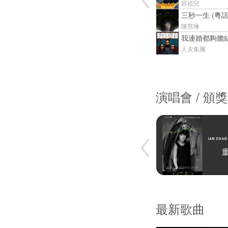
容祖兒
三秒一生 (粵語
陳慧琳
我連婚都夠膽
人夫集團
演唱會 / 頒
最新歌曲