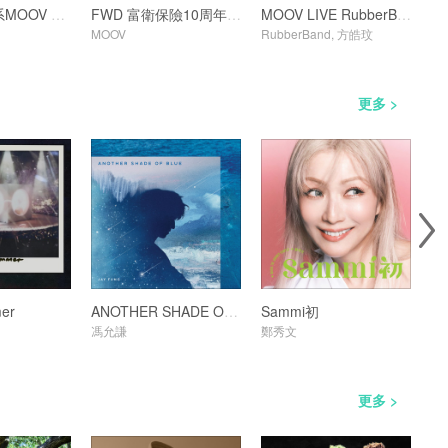
網上行夢想系MOOV LIVE JEREMY
FWD 富衛保險10周年呈獻：MOOV LIVE TYSON YOSHI x GARETH.T 重溫歌單
MOOV LIVE RubberBand x Charmaine Fong
MOOV
RubberBand, 方皓玟
Dea
更多 >
er
ANOTHER SHADE OF BLUE
Sammi初
馮允謙
鄭秀文
Xi
更多 >