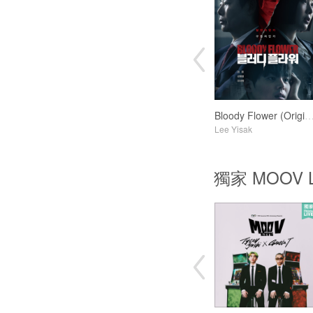
Bloody Flower (Original Soundt
Lee Yisak
獨家 MOOV L