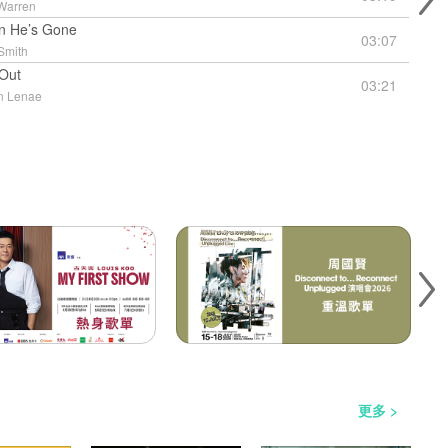
Warren
 He’s Gone
03:07
Smith
 Out
03:21
n Lenae
更多 >