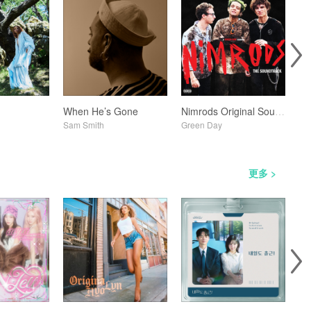
When He’s Gone
Nimrods Original Soundtrack
Mu
Sam Smith
Green Day
Cha
更多 >