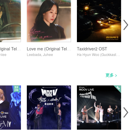
Love me (Original Television Soundtrack) Pt. 3
Love me (Original Television Soundtrack) Pt. 1
Taxidriver2 OST
nlee
Leebada, Juhee
Ha Hyun Woo (Guckkasten)
Var
更多 >