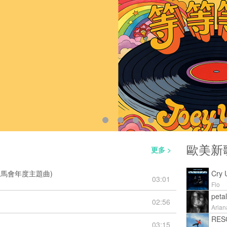
歐美新
更多 >
賽馬會年度主題曲)
Cry 
03:01
Flo
petal
02:56
Arian
RES
03:15