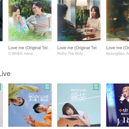
rack)
Love me (Original Television Soundtrack) Pt. 4
Love me (Original Television Soundtrack) Pt. 2
O.WHEN, Hana
Rothy, The Stray
KyoungSeo, A
ive