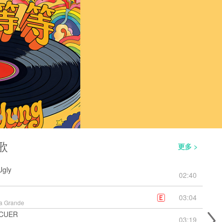
歌
更多 >
Ugly
02:40
03:04
a Grande
CUER
03:19