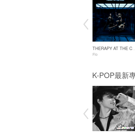
THERAPY AT T
Flo
K-POP最新