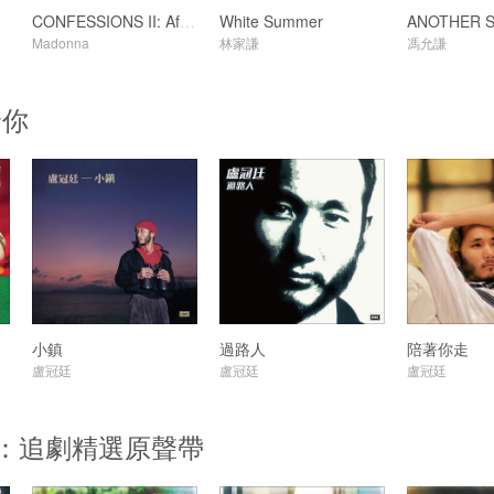
CONFESSIONS II: Afterhours Edition
White Summer
Madonna
林家謙
馮允謙
給你
小鎮
過路人
陪著你走
盧冠廷
盧冠廷
盧冠廷
ents：追劇精選原聲帶