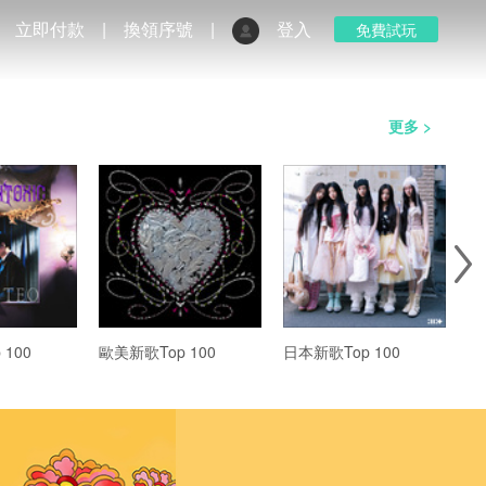
立即付款
|
換領序號
|
登入
免費試玩
更多 >
100
歐美新歌Top 100
日本新歌Top 100